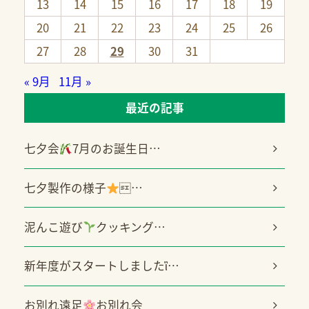
13
14
15
16
17
18
19
20
21
22
23
24
25
26
27
28
29
30
31
« 9月
11月 »
最近の記事
七夕会
7月のお誕生日…
七夕製作の様子
…
泥んこ遊び
クッキング…
新年度がスタートしましたἳ…
お別れ遠足
お別れ会