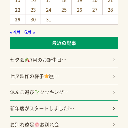
22
23
24
25
26
27
28
29
30
31
« 4月
6月 »
最近の記事
七夕会
7月のお誕生日…
七夕製作の様子
…
泥んこ遊び
クッキング…
新年度がスタートしましたἳ…
お別れ遠足
お別れ会