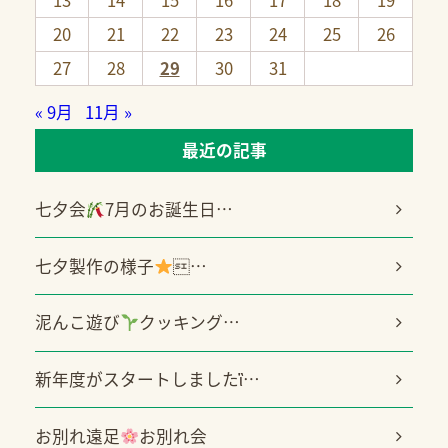
20
21
22
23
24
25
26
27
28
29
30
31
« 9月
11月 »
最近の記事
七夕会
7月のお誕生日…
七夕製作の様子
…
泥んこ遊び
クッキング…
新年度がスタートしましたἳ…
お別れ遠足
お別れ会