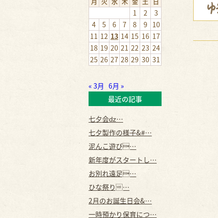
月
火
水
木
金
土
日
1
2
3
4
5
6
7
8
9
10
11
12
13
14
15
16
17
18
19
20
21
22
23
24
25
26
27
28
29
30
31
« 3月
6月 »
最近の記事
七夕会ǳ…
七夕製作の様子&#…
泥んこ遊び…
新年度がスタートし…
お別れ遠足…
ひな祭り…
2月のお誕生日会&…
一時預かり保育につ…