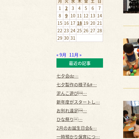
月
火
水
木
金
土
日
1
2
3
4
5
6
7
8
9
10
11
12
13
14
15
16
17
18
19
20
21
22
23
24
25
26
27
28
29
30
31
« 9月
11月 »
最近の記事
七夕会ǳ…
七夕製作の様子&#…
泥んこ遊び…
新年度がスタートし…
お別れ遠足…
ひな祭り…
2月のお誕生日会&…
一時預かり保育につ…