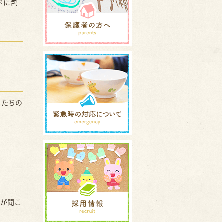
ドに包
もたちの
音が聞こ