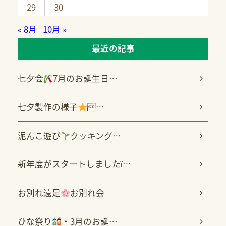
29
30
« 8月
10月 »
最近の記事
七夕会
7月のお誕生日…
七夕製作の様子
…
泥んこ遊び
クッキング…
新年度がスタートしましたἳ…
お別れ遠足
お別れ会
ひな祭り
・3月のお誕…