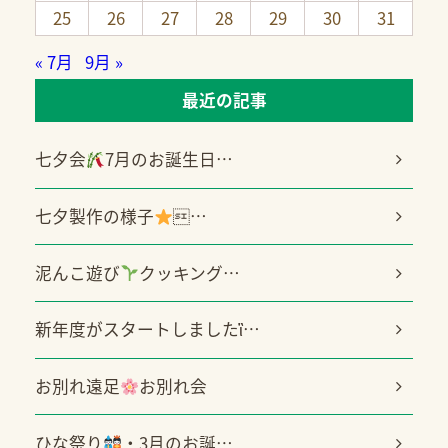
25
26
27
28
29
30
31
« 7月
9月 »
最近の記事
七夕会
7月のお誕生日…
七夕製作の様子
…
泥んこ遊び
クッキング…
新年度がスタートしましたἳ…
お別れ遠足
お別れ会
ひな祭り
・3月のお誕…