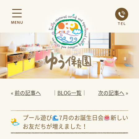
«
前の記事へ
│
BLOG一覧
│
次の記事へ
»
プール遊び
7月のお誕生日会
新しい
お友だちが増えました！