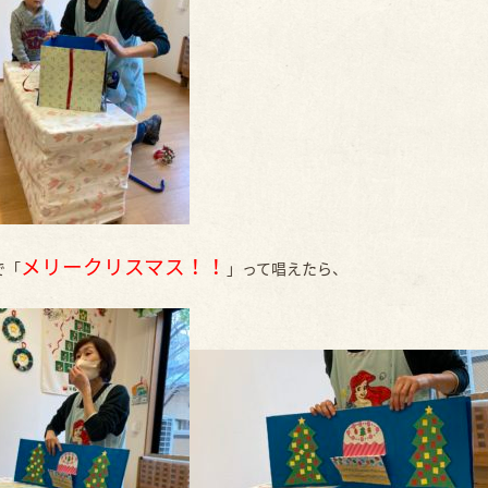
メリークリスマス！！
で「
」って唱えたら、