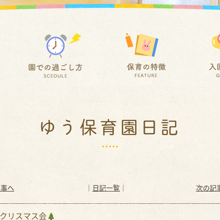
ゆう保育園日記
記事へ
│
日記一覧
│
次の記
クリスマス会