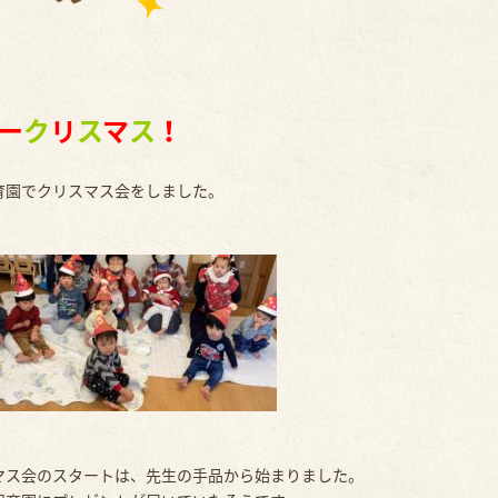
ー
ク
リ
ス
マ
ス
！
育園でクリスマス会をしました。
マス会のスタートは、先生の手品から始まりました。