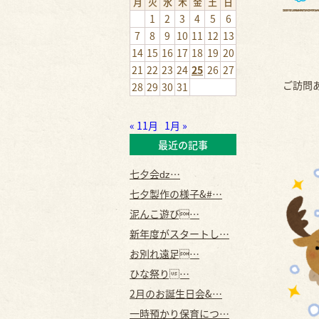
月
火
水
木
金
土
日
1
2
3
4
5
6
7
8
9
10
11
12
13
14
15
16
17
18
19
20
21
22
23
24
25
26
27
ご訪問
28
29
30
31
« 11月
1月 »
最近の記事
七夕会ǳ…
七夕製作の様子&#…
泥んこ遊び…
新年度がスタートし…
お別れ遠足…
ひな祭り…
2月のお誕生日会&…
一時預かり保育につ…