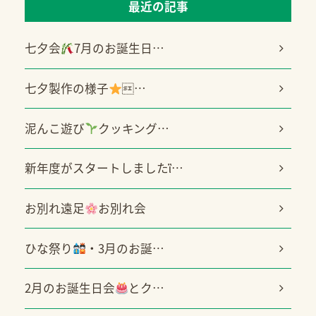
最近の記事
七夕会
7月のお誕生日…
七夕製作の様子
…
泥んこ遊び
クッキング…
新年度がスタートしましたἳ…
お別れ遠足
お別れ会
ひな祭り
・3月のお誕…
2月のお誕生日会
とク…