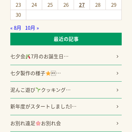
23
24
25
26
27
28
29
30
« 8月
10月 »
最近の記事
七夕会
7月のお誕生日…
七夕製作の様子
…
泥んこ遊び
クッキング…
新年度がスタートしましたἳ…
お別れ遠足
お別れ会